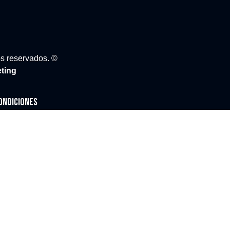
 reservados. ©
eting
ondiciones